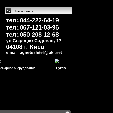
тел:.044-222-64-19
тел:.067-121-03-96
тел:.050-208-12-68
ул.Сырецко-Cадовая, 17.
04108 г. Киев
e-mail: ognetushiteli@uk
r.net
ное оборудование
Рукава пожарные
Молн