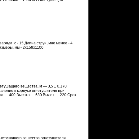
ние баллона – 15 мПа • Огнетушащая
заряда, с - 15 Длина струи, мне менее - 4
азмеры, мм - 2х159х1100
нетушащего вещества, кг — 3,5 ± 0,170
вление в корпусе огнетушителя при
ина — 400 Высота — 580 Вылет — 220 Срок
огнетушащего вещества огнетушителя