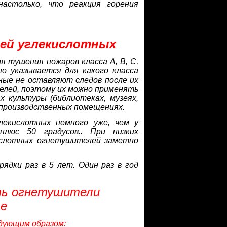
настолько, что реакция горения
ей углекислотных
я тушения пожаров класса А, В, С,
о указывается для какого класса
ные не оставляют следов после их
елей, поэтому их можно применять
х культуры (библиотеках, музеях,
в производственных помещениях.
лекислотных немного уже, чем у
люс 50 градусов.. При низких
ислотных огнетушителей заметно
дки раз в 5 лет. Один раз в год
ять огнетушители
ые
едующим образом: