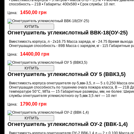
• Вместимость корпуса – 5 литров • Масса ОТВ – 3,5 кг • Рабочее давле
способность – 21В • Габариты: 400х580 • Срок службы: 10 лет.
1450,00 грн
Цена:
Огнетушитель углекислотный ВВК-18(ОУ-25)
Вместимость корпуса, л - 2х16.75 Масса заряда, кг - 24.75 Время выхода 
Огнетушащая способность - 89В Масса с зарядом, кг - 115 Габаритные р
14400,00 грн
Цена:
Огнетушитель углекислотный ОУ 5 (ВВК3,5)
Вместимость корпуса огнетушителя оу-5,ввк-3,5, л — 5 ± 0,250 Масса ог
Огнетушащая способность по тушению очага пожара класса, В — 21В Да
температуре 50°С, МПа — 15 Габаритные размеры, мм, не более: Шир
службы огнетушителя углекислотного оу 5,ввк 3,5 лет — 10 лет
1790,00 грн
Цена:
Огнетушитель углекислотный ОУ-2 (ВВК-1,4)
Вместимость корпуса огнетушителя ОУ-2,ВВК-1,4 л — 2 ± 0,100 Масса 