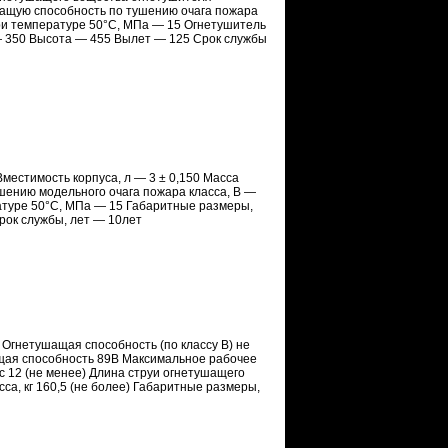
ушащую способность по тушению очага пожара
ри температуре 50°С, МПа — 15 Огнетушитель
 — 350 Высота — 455 Вылет — 125 Срок службы
местимость корпуса, л — 3 ± 0,150 Масса
ушению модельного очага пожара класса, В —
атуре 50°С, МПа — 15 Габаритные размеры,
рок службы, лет — 10лет
 Огнетушащая способность (по классу В) не
ащая способность 89В Максимальное рабочее
 12 (не менее) Длина струи огнетушащего
асса, кг 160,5 (не более) Габаритные размеры,