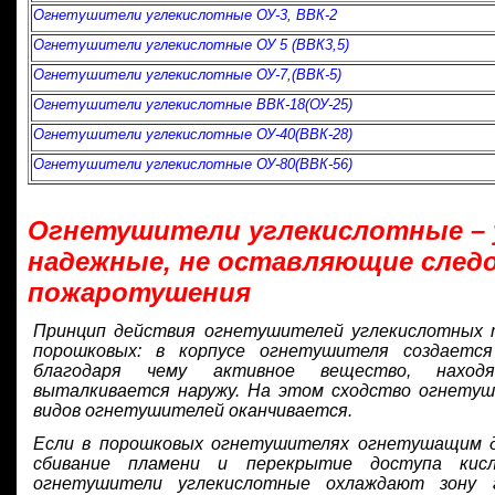
Огнетушители углекислотные ОУ-3, ВВК-2
Огнетушители углекислотные ОУ 5 (ВВК3,5)
Огнетушители углекислотные ОУ-7,(ВВК-5)
Огнетушители углекислотные ВВК-18(ОУ-25)
Огнетушители углекислотные ОУ-40(ВВК-28)
Огнетушители углекислотные ОУ-80(ВВК-56)
Огнетушители углекислотные – 
надежные, не оставляющие след
пожаротушения
Принцип действия огнетушителей углекислотных 
порошковых: в корпусе огнетушителя создается
благодаря чему активное вещество, наход
выталкивается наружу. На этом сходство огнетуш
видов огнетушителей оканчивается.
Если в порошковых огнетушителях огнетушащим д
сбивание пламени и перекрытие доступа кисл
огнетушители углекислотные охлаждают зону 