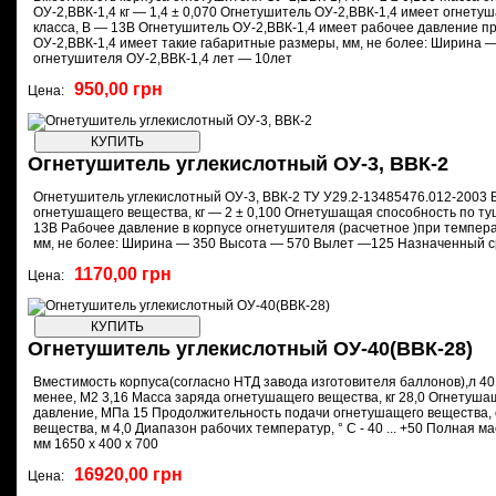
ОУ-2,ВВК-1,4 кг — 1,4 ± 0,070 Огнетушитель ОУ-2,ВВК-1,4 имеет огнет
класса, В — 13В Огнетушитель ОУ-2,ВВК-1,4 имеет рабочее давление п
ОУ-2,ВВК-1,4 имеет такие габаритные размеры, мм, не более: Ширина
огнетушителя ОУ-2,ВВК-1,4 лет — 10лет
950,00 грн
Цена:
Огнетушитель углекислотный ОУ-3, ВВК-2
Огнетушитель углекислотный ОУ-3, ВВК-2 ТУ У29.2-13485476.012-2003 В
огнетушащего вещества, кг — 2 ± 0,100 Огнетушащая способность по т
13В Рабочее давление в корпусе огнетушителя (расчетное )при темпер
мм, не более: Ширина — 350 Высота — 570 Вылет —125 Назначенный с
1170,00 грн
Цена:
Огнетушитель углекислотный ОУ-40(ВВК-28)
Вместимость корпуса(согласно НТД завода изготовителя баллонов),л 40
менее, М2 3,16 Масса заряда огнетушащего вещества, кг 28,0 Огнетуш
давление, МПа 15 Продолжительность подачи огнетушащего вещества, с
вещества, м 4,0 Диапазон рабочих температур, ° C - 40 ... +50 Полная м
мм 1650 х 400 х 700
16920,00 грн
Цена: