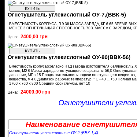
Огнетушитель углекислотный ОУ-7,(ВВК-5)
ВМЕСТИМОСТЬ КОРПУСА, Л 9.38 МАССА ЗАРЯДА, КГ 6.65 ВРЕМЯ ВЫХ
МЕНЕЕ 3 ОГНЕТУШАЩАЯ СПОСОБНОСТЬ 70В. МАССА С ЗАРЯДОМ, КГ
2400,00 грн
Цена:
Огнетушитель углекислотный ОУ-80(ВВК-56)
Вместимость корпуса(согласно НТД завода изготовителя баллонов)л 2 Х
менее, М2 6 Масса заряда огнетушащего вещества, кг 56,0 Огнетушаща
давление, МПа 15 Продолжительность подачи огнетушащего вещества, с
вещества, м 4,0 Диапазон рабочих температур, ° C - 40 ... +50 Полная м
1700 х 760 х 800 Средний срок службы, лет 10
24000,00 грн
Цена:
Огнетушители углек
Наименование огнетушител
Огнетушители углекислотные ОУ-2 (ВВК-1,4)