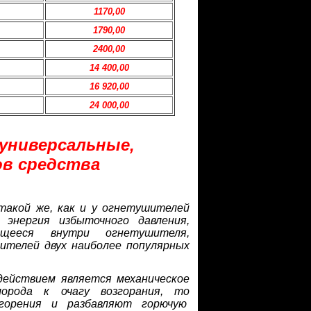
1170,00
1790,00
2400,00
14 400,00
16 920,00
24 000,00
универсальные,
ов средства
такой же, как и у огнетушителей
 энергия избыточного давления,
ящееся внутри огнетушителя,
ителей двух наиболее популярных
ействием является механическое
орода к очагу возгорания, то
горения и разбавляют горючую