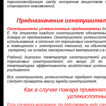
парогазовоздушную среду негорючим веществом 
становится невозможной.
Предназначение огнетушител
Огнетушители углекислотные предназначены
дл
Е. На этикетке каждого огнетушителя обязательн
пожара он предназначен. Огнетушители углекислот
использования, в отличие от порошковых огнетушит
в помещениях с электронной техникой, на объекта
галереях), на складах лакокрасочных материалов и 
Рабочий диапазон температур огнетушителей уг
порошковых огнетушителей: от минус 20 до п
температурах эффективность воздействие углек
ухудшается.
Все огнетушители углекислотные требуют перезаря
следует проверять массу заряда огнетушителя.
Как в случае пожара примен
углекислотн
Если случилось возгорание, то действовать надо сл