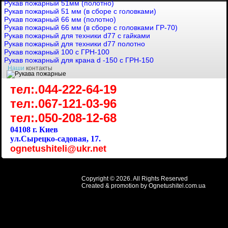
Рукав пожарный 51мм (полотно)
Рукав пожарный 51 мм (в сборе с головками)
Рукав пожарный 66 мм (полотно)
Рукав пожарный 66 мм (в сборе с головками ГР-70)
Рукав пожарный для техники d77 с гайками
Рукав пожарный для техники d77 полотно
Рукав пожарный 100 с ГРН-100
Рукав пожарный для крана d -150 с ГРН-150
Наши
контакты
тел:.044-222-64-19
тел:.067-121-03-96
тел:.050-208-12-68
04108 г. Киев
ул.Сырецко-садовая, 17.
ognetushiteli@ukr.net
Copyright © 2026. All Rights Reserved
Created & promotion by
Ognetushitel.com.ua