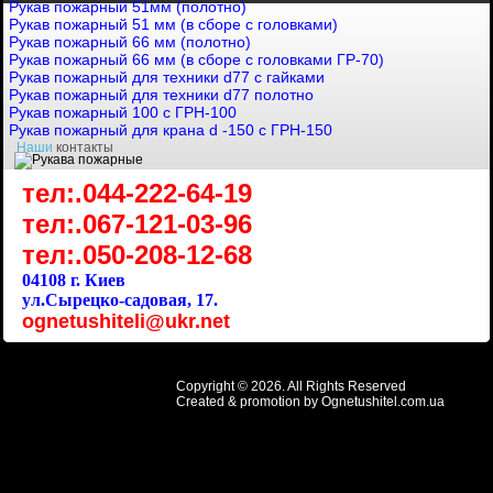
Рукав пожарный 51мм (полотно)
Рукав пожарный 51 мм (в сборе с головками)
Рукав пожарный 66 мм (полотно)
Рукав пожарный 66 мм (в сборе с головками ГР-70)
Рукав пожарный для техники d77 с гайками
Рукав пожарный для техники d77 полотно
Рукав пожарный 100 с ГРН-100
Рукав пожарный для крана d -150 с ГРН-150
Наши
контакты
тел:.044-222-64-19
тел:.067-121-03-96
тел:.050-208-12-68
04108 г. Киев
ул.Сырецко-садовая, 17.
ognetushiteli@ukr.net
Copyright © 2026. All Rights Reserved
Created & promotion by
Ognetushitel.com.ua