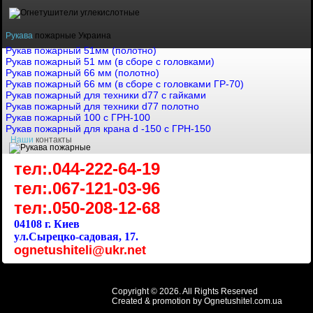
Рукава
пожарные Украина
Рукав пожарный 51мм (полотно)
Рукав пожарный 51 мм (в сборе с головками)
Рукав пожарный 66 мм (полотно)
Рукав пожарный 66 мм (в сборе с головками ГР-70)
Рукав пожарный для техники d77 с гайками
Рукав пожарный для техники d77 полотно
Рукав пожарный 100 с ГРН-100
Рукав пожарный для крана d -150 с ГРН-150
Наши
контакты
тел:.044-222-64-19
тел:.067-121-03-96
тел:.050-208-12-68
04108 г. Киев
ул.Сырецко-садовая, 17.
ognetushiteli@ukr.net
Copyright © 2026. All Rights Reserved
Created & promotion by
Ognetushitel.com.ua