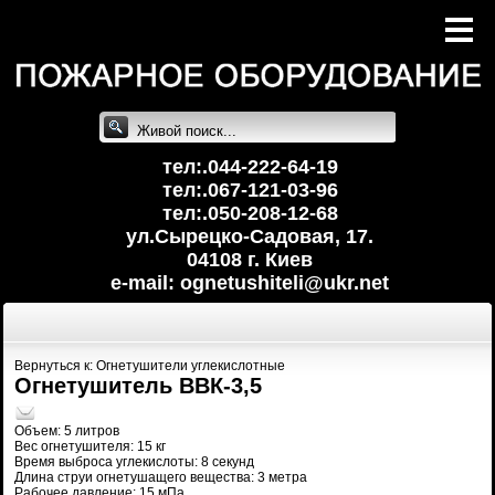
тел:.044-222-64-19
тел:.067-121-03-96
тел:.050-208-12-68
ул.Сырецко-Cадовая, 17.
04108 г. Киев
e-mail: ognetushiteli@uk
r.net
Вернуться к: Огнетушители углекислотные
Огнетушитель ВВК-3,5
Объем: 5 литров
Вес огнетушителя: 15 кг
Время выброса углекислоты: 8 секунд
Длина струи огнетушащего вещества: 3 метра
Рабочее давление: 15 мПа