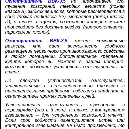
Огнетушитель ВВК-3,5
не предназначен для
тушения возгораний твердых веществ (пожар
класса А), жидких веществ, которые растворяются в
воде (пожар подкласса В2), металлов (пожар класса
D), а также веществ, возгорание которых может
происходить без доступа воздуха (нитроклетчатка,
пироксилин, хлопок).
Огнетушитель ВВК-3,5
имеет компактные
размеры, что дает возможность удобного
размещения первичного противопожарного средства
в любом помещении. Дополнительное крепление,
купить которое вы можете в нашем интерне-
магазине, позволит установить огнетушитель на
стене.
Не следует устанавливать огнетушитель
углекислотный в непосредственной близости с
нагревательными приборами, избегать попадания на
огнетушитель прямых солнечных лучей.
Углекислотный огнетушитель нуждается в
перезарядке (раз в 5 лет), а также в контрольном
взвешивании – для устранения возможной утечки.
Если срок годности огнетушителя истек или
контрольное взвешивание не было произведено, то