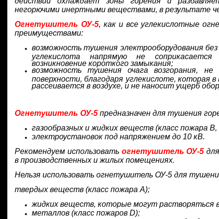
действии охлаждает зоны горения и разбавляе
негорючими инертными веществами, в результате че
Огнетушитель ОУ-5
, как и все углекислотные о
преимуществами:
возможность тушения электрооборудования без 
углекислота напрямую не соприкасается
возникновение короткого замыкания;
возможность тушения очага возгорания, не 
поверхности, благодаря углекислоте, которая в 
рассеивается в воздухе, и не наносит ущерб обо
Огнетушитель ОУ-5
предназначен для тушения гор
газообразных и жидких веществ (класс пожара В, 
электроустановок под напряжением до 10 кВ.
Рекомендуем использовать
огнетушитель ОУ-5
для
в производственных и жилых помещениях.
Нельзя использовать огнетушитель ОУ-5 для тушени
твердых веществ (класс пожара А);
жидких веществ, которые могут растворяться в 
металлов (класс пожаров D);