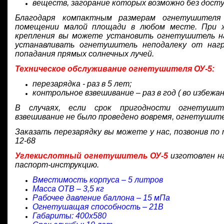
веществ, загорание которых возможно без досту
Благодаря компактным размерам огнетушителя
помещении малой площади в любом месте. При ж
крепления вы можете установить огнетушитель на
устанавливать огнетушитель неподалеку от наг
попадания прямых солнечных лучей.
Техническое обслуживание огнетушителя ОУ-5:
перезарядка - раз в 5 лет;
контрольное взвешивание – раз в год ( во избежан
В случаях, если срок пригодности огнетушит
взвешивание не было проведено вовремя, огнетушите
Заказать перезарядку вы можете у нас, позвонив по 
12-68
Углекислотный огнетушитель ОУ-5
изготовлен н
паспорт-инструкцию.
Вместимость корпуса – 5 литров
Масса ОТВ – 3,5 кг
Рабочее давление баллона – 15 мПа
Огнетушащая способность – 21В
Габариты: 400х580