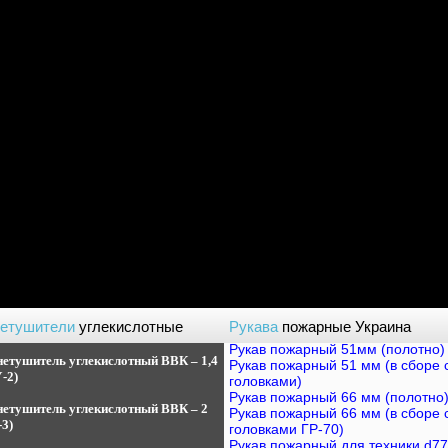
нетушители
углекислотные
Рукава
пожарные Украина
Рукав пожарный 51мм (полотно)
нетушитель углекислотный
ВВК – 1,4
Рукав пожарный 51 мм (в сборе 
-2)
головками)
Рукав пожарный 66 мм (полотно
нетушитель углекислотный
ВВК – 2
Рукав пожарный 66 мм (в сборе 
3)
головками ГР-70)
Рукав пожарный для техники d77