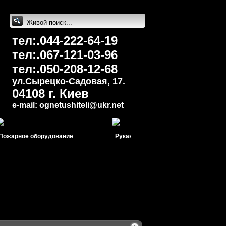
тел:.044-222-64-19
тел:.067-121-03-96
тел:.050-208-12-68
ул.Сырецко-Cадовая, 17.
04108 г. Киев
e-mail: ognetushiteli@uk
r.net
арное оборудование
Рукава пожарные
Мо