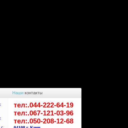
Наши
контакты
тел:.044-222-64-19
с
тел:.067-121-03-96
)
с
тел:.050-208-12-68
 с
04108 г. Киев