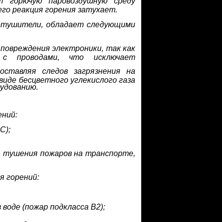
т горючую паровоздушную среду
го реакция горения затухает.
гнетушители, обладает следующими
повреждения электроники, так как
 с проводами, что исключает
оставляя следов загрязнения на
виде бесцветного углекислого газа
рудованию.
ений:
С);
 тушения пожаров на транспорте,
я горений:
воде (пожар подкласса В2);