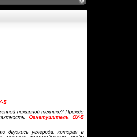
-5
менной пожарной технике? Прежде
мпактность.
Огнетушитель ОУ-5
 двуокись углерода, которая в