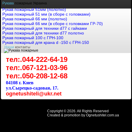
Рукава
пожарные Украина
Рукав пожарный 51мм (полотно)
Рукав пожарный 51 мм (в сборе с головками)
Рукав пожарный 66 мм (полотно)
Рукав пожарный 66 мм (в сборе с головками ГР-70)
Рукав пожарный для техники d77 с гайками
Рукав пожарный для техники d77 полотно
Рукав пожарный 100 с ГРН-100
Рукав пожарный для крана d -150 с ГРН-150
Наши
контакты
тел:.044-222-64-19
тел:.067-121-03-96
тел:.050-208-12-68
04108 г. Киев
ул.Сырецко-садовая, 17.
ognetushiteli@ukr.net
Copyright © 2026. All Rights Reserved
Created & promotion by
Ognetushitel.com.ua