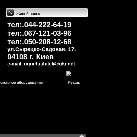
тел:.044-222-64-19
тел:.067-121-03-96
тел:.050-208-12-68
ул.Сырецко-Cадовая, 17.
04108 г. Киев
e-mail: ognetushiteli@uk
r.net
рное оборудование
Рукава пожарные
Молн