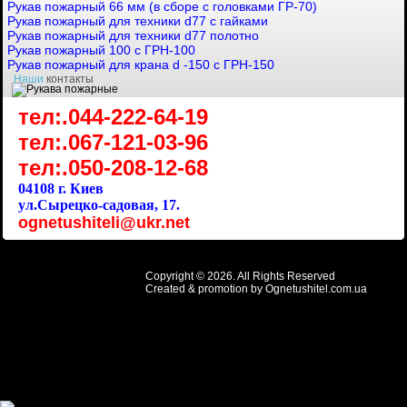
Рукав пожарный 66 мм (в сборе с головками ГР-70)
Рукав пожарный для техники d77 с гайками
Рукав пожарный для техники d77 полотно
Рукав пожарный 100 с ГРН-100
Рукав пожарный для крана d -150 с ГРН-150
Наши
контакты
тел:.044-222-64-19
тел:.067-121-03-96
тел:.050-208-12-68
04108 г. Киев
ул.Сырецко-садовая, 17.
ognetushiteli@ukr.net
Copyright © 2026. All Rights Reserved
Created & promotion by
Ognetushitel.com.ua