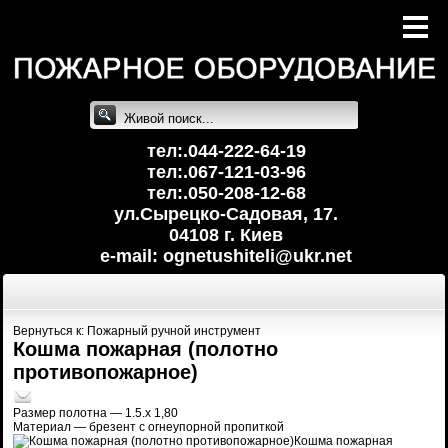
тел:.044-222-64-19
тел:.067-121-03-96
тел:.050-208-12-68
ул.Сырецко-Cадовая, 17.
04108 г. Киев
e-mail: ognetushiteli@uk
r.net
Вернуться к: Пожарный ручной инструмент
Кошма пожарная (полотно
противопожарное)
Размер полотна — 1.5.х 1,80
Материал — брезент с огнеупорной пропиткой
Кошма пожарная