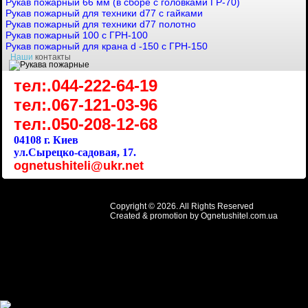
Рукав пожарный 66 мм (в сборе с головками ГР-70)
Рукав пожарный для техники d77 с гайками
Рукав пожарный для техники d77 полотно
Рукав пожарный 100 с ГРН-100
Рукав пожарный для крана d -150 с ГРН-150
Наши
контакты
тел:.044-222-64-19
тел:.067-121-03-96
тел:.050-208-12-68
04108 г. Киев
ул.Сырецко-садовая, 17.
ognetushiteli@ukr.net
Copyright © 2026. All Rights Reserved
Created & promotion by
Ognetushitel.com.ua
содержание страницы