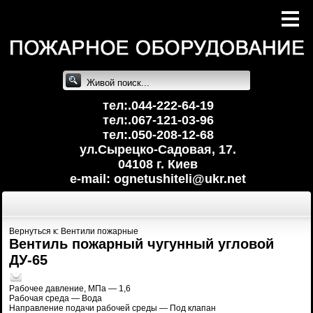
тел:.044-222-64-19
тел:.067-121-03-96
тел:.050-208-12-68
ул.Сырецко-Cадовая, 17.
04108 г. Киев
e-mail: ognetushiteli@uk
r.net
Вернуться к: Вентили пожарные
Вентиль пожарный чугунный угловой
ДУ-65
Рабочее давление, МПа — 1,6
Рабочая среда — Вода
Направление подачи рабочей среды — Под клапан