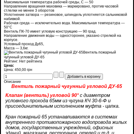
Максимальная температура рабочей среды, C — 50
Направление вращения маховика — маркировано, против часовой
стлелки не менее 3 оборотов
Уплотнение затвора — резиновое, шпиндель уплотняется сальниковой
набивкой.
Рабочая среда — исключительно вода. Максимальная температура —
50°С
Вентиль ПК-70 имеет угловую конструкцию — 90 град.
Направление движения воды — односторонее, указано стрелкой на
корпусе.
Условный проход Ду65,
Масса — 3,6кг.
Вентиль пожарный
чугунный угловой ДУ-65
Рейтинг: Нет рейтинга
Цена:
Цена:
450,00 грн
Описание
Вентиль пожарный чугунный угловой ДУ-65
Клапан (вентиль) угловой 90°
с диаметром
условного прохода 65мм из чугуна КЧ 30-6-Ф и
присоединительным исполнением муфта - цапка.
Кран пожарный 65 устанавливаются в системах
внутреннего противопожарного водопровода жилых
домов, государственных учреждений, офисных
зданий, магазинов, ресторанов, отелей и т.д. и