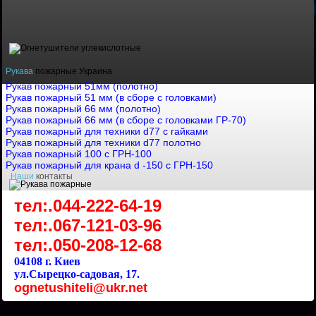
Рукава
пожарные Украина
Рукав пожарный 51мм (полотно)
Рукав пожарный 51 мм (в сборе с головками)
Рукав пожарный 66 мм (полотно)
Рукав пожарный 66 мм (в сборе с головками ГР-70)
Рукав пожарный для техники d77 с гайками
Рукав пожарный для техники d77 полотно
Рукав пожарный 100 с ГРН-100
Рукав пожарный для крана d -150 с ГРН-150
Наши
контакты
тел:.044-222-64-19
тел:.067-121-03-96
тел:.050-208-12-68
04108 г. Киев
ул.Сырецко-садовая, 17.
ognetushiteli@ukr.net