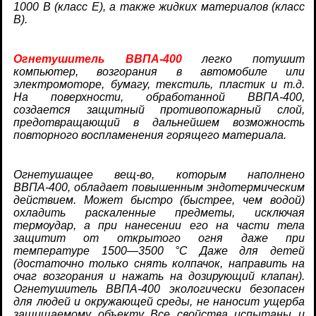
1000 В (класс Е), а также жидких материалов (класс
В).
Огнетушитель ВВПА-400
л
егко потушит
компьютер, возгорания в автомобиле или
электромоторе, бумагу, текстиль, пластик и т.д.
На поверхности, обработанной ВВПА-400,
создается защитный противопожарный слой,
предотвращающий в дальнейшем возможность
повторного воспламенения горящего материала.
Огнетушащее вещ-во, которым наполнено
ВВПА-400, обладает повышенным эндотермическим
действием. Может быстро (быстрее, чем водой)
охладить раскаленные предметы, исключая
термоудар, а при нанесении его на части тела
защитит от открытого огня даже при
температуре 1500—3500 °С Даже для детей
(достаточно только снять колпачок, направить на
очаг возгорания и нажать на дозирующий клапан).
Огнетушитель ВВПА-400 э
кологически безопасен
для людей и окружающей среды, не наносит ущерба
защищаемому объекту Все свойства испытаны и