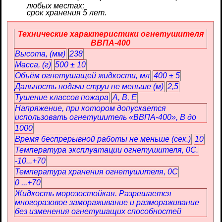
любых местах;
срок хранения 5 лет.
Технические характеристики огнетушителя
ВВПА-400
Высота, (мм)
238
Масса, (г)
500 ± 10
Объём огнетушащей жидкости, мл
400 ± 5
Дальность подачи струи не меньше (м)
2,5
Тушение классов пожара
А, В, Е
Напряжение, при котором допускается
использовать огнетушитель «ВВПА-400», В до
1000
Время беспрерывной работы не меньше (сек.)
10
Температура эксплуатации огнетушителя, 0С.
-10...+70
Температура хранения огнетушителя, 0С
0 ...+70
Жидкость морозостойкая. Разрешается
многоразовое замораживание и размораживание
без изменения огнетушащих способностей