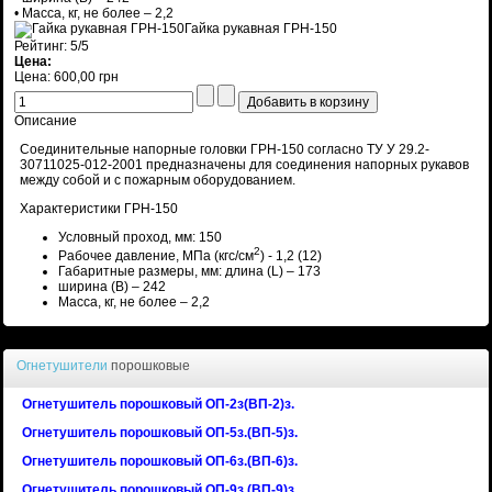
• Масса, кг, не более – 2,2
Гайка рукавная ГРН-150
Рейтинг: 5/5
Цена:
Цена:
600,00 грн
Описание
Соединительные напорные головки ГРН-150 согласно ТУ У 29.2-
30711025-012-2001 предназначены для соединения напорных рукавов
между собой и с пожарным оборудованием.
Характеристики ГРН-150
Условный проход, мм: 150
2
Рабочее давление, МПа (кгс/см
) - 1,2 (12)
Габаритные размеры, мм: длина (L) – 173
ширина (B) – 242
Масса, кг, не более – 2,2
Огнетушители
порошковые
Огнетушитель порошковый ОП-2з(ВП-2)з.
Огнетушитель порошковый ОП-5з.(ВП-5)з.
Огнетушитель порошковый ОП-6з.(ВП-6)з.
Огнетушитель порошковый ОП-9з.(ВП-9)з.