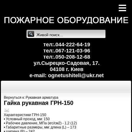
тел:.044-222-64-19
тел:.067-121-03-96
тел:.050-208-12-68
ул.Сырецко-Cадовая, 17.
04108 г. Киев
e-mail: ognetushiteli@uk
r.net
Вернуться к: Рукавная арматура
Гайка рукавная ГРН-150
Характеристики ГРН-150
• Условный проход, мм: 150
• Рабочее давление, МПа (кгс/см2) - 1,2 (12)
• Габаритные размеры, мм: длина (L) – 173
• ширина (B) – 242